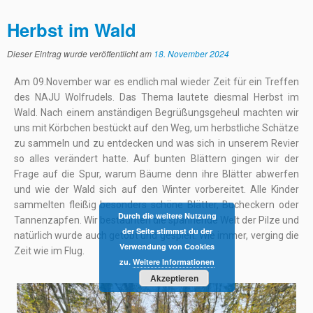
Herbst im Wald
Dieser Eintrag wurde veröffentlicht am
18. November 2024
Am 09.November war es endlich mal wieder Zeit für ein Treffen
des NAJU Wolfrudels. Das Thema lautete diesmal Herbst im
Wald. Nach einem anständigen Begrüßungsgeheul machten wir
uns mit Körbchen bestückt auf den Weg, um herbstliche Schätze
zu sammeln und zu entdecken und was sich in unserem Revier
so alles verändert hatte. Auf bunten Blättern gingen wir der
Frage auf die Spur, warum Bäume denn ihre Blätter abwerfen
und wie der Wald sich auf den Winter vorbereitet. Alle Kinder
sammelten fleißig besonders schöne Blätter, Bucheckern oder
Durch die weitere Nutzung
Tannenzapfen. Wir bestaunten die spannende Welt der Pilze und
der Seite stimmst du der
natürlich wurde auch getobt und gespielt. Wie immer, verging die
Verwendung von Cookies
Zeit wie im Flug.
zu.
Weitere Informationen
Akzeptieren