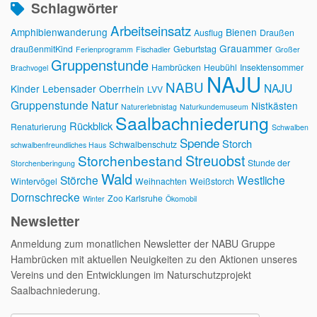
Schlagwörter
Arbeitseinsatz
Amphibienwanderung
Bienen
Ausflug
Draußen
Grauammer
draußenmitKind
Geburtstag
Ferienprogramm
Fischadler
Großer
Gruppenstunde
Hambrücken
Heubühl
Insektensommer
Brachvogel
NAJU
NABU
NAJU
Kinder
Lebensader Oberrhein
LVV
Gruppenstunde
Natur
Nistkästen
Naturerlebnistag
Naturkundemuseum
Saalbachniederung
Rückblick
Renaturierung
Schwalben
Spende
Storch
Schwalbenschutz
schwalbenfreundliches Haus
Streuobst
Storchenbestand
Stunde der
Storchenberingung
Wald
Störche
Westliche
Wintervögel
Weihnachten
Weißstorch
Dornschrecke
Zoo Karlsruhe
Winter
Ökomobil
Newsletter
Anmeldung zum monatlichen Newsletter der NABU Gruppe
Hambrücken mit aktuellen Neuigkeiten zu den Aktionen unseres
Vereins und den Entwicklungen im Naturschutzprojekt
Saalbachniederung.