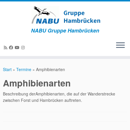
NABU Gruppe Hambrücken
Zum
Inhalt
Start
»
Termine
»
Amphibienarten
springen
Amphibienarten
Beschreibung derAmphibienarten, die auf der Wanderstrecke
zwischen Forst und Hambrücken auftreten.