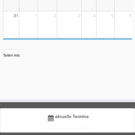
31
1
2
3
4
5
6
Teilen mit:
aktuelle Termine
There are no events.