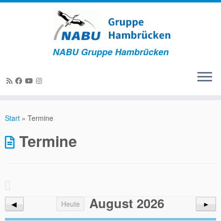
NABU Gruppe Hambrücken
Zum
Inhalt
Start
»
Termine
springen
Termine
August 2026
◀
Heute
►