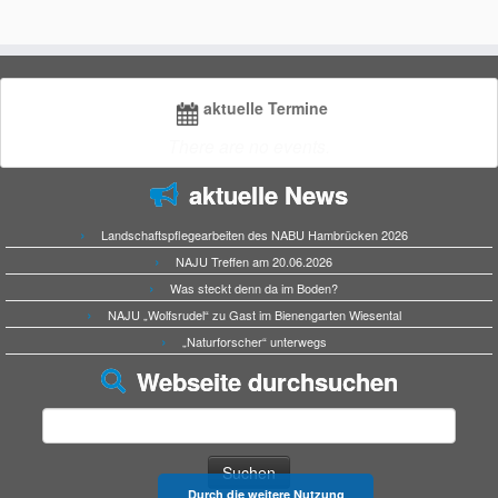
aktuelle Termine
There are no events.
aktuelle News
Landschaftspflegearbeiten des NABU Hambrücken 2026
NAJU Treffen am 20.06.2026
Was steckt denn da im Boden?
NAJU „Wolfsrudel“ zu Gast im Bienengarten Wiesental
„Naturforscher“ unterwegs
Webseite durchsuchen
Suchen
nach:
Durch die weitere Nutzung