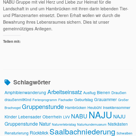
NABU Gruppe mit viel Herz und Liebe zur Heimat für die
Landschaft in und um Hambrücken mit ihren darin lebenden Tier-
und Pflanzenarten einsetzt. Deren Erhalt wollen wir durch die
Bewahrung ihres Lebensraumes sichern. Dies ist unser
gemeinnütziges Anliegen.
Teilen mit:
Schlagwörter
Arbeitseinsatz
Amphibienwanderung
Bienen
Ausflug
Draußen
Grauammer
draußenmitKind
Geburtstag
Ferienprogramm
Fischadler
Großer
Gruppenstunde
Hambrücken
Heubühl
Insektensommer
Brachvogel
NAJU
NABU
NAJU
Kinder
Lebensader Oberrhein
LVV
Gruppenstunde
Natur
Nistkästen
Naturerlebnistag
Naturkundemuseum
Saalbachniederung
Rückblick
Renaturierung
Schwalben