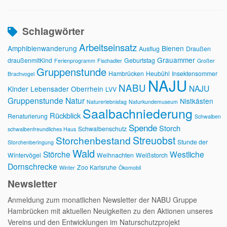
Schlagwörter
Arbeitseinsatz
Amphibienwanderung
Bienen
Ausflug
Draußen
Grauammer
draußenmitKind
Geburtstag
Ferienprogramm
Fischadler
Großer
Gruppenstunde
Hambrücken
Heubühl
Insektensommer
Brachvogel
NAJU
NABU
NAJU
Kinder
Lebensader Oberrhein
LVV
Gruppenstunde
Natur
Nistkästen
Naturerlebnistag
Naturkundemuseum
Saalbachniederung
Rückblick
Renaturierung
Schwalben
Spende
Storch
Schwalbenschutz
schwalbenfreundliches Haus
Streuobst
Storchenbestand
Stunde der
Storchenberingung
Wald
Störche
Westliche
Wintervögel
Weihnachten
Weißstorch
Dornschrecke
Zoo Karlsruhe
Winter
Ökomobil
Newsletter
Anmeldung zum monatlichen Newsletter der NABU Gruppe
Hambrücken mit aktuellen Neuigkeiten zu den Aktionen unseres
Vereins und den Entwicklungen im Naturschutzprojekt