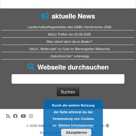
There are no events.
aktuelle News
Landschaftspflegearbeiten des NABU Hambrücken 2026
NAJU Treffen am 20.06.2026
Was steckt denn da im Boden?
NAJU „Wolfsrudel“ zu Gast im Bienengarten Wiesental
„Naturforscher“ unterwegs
Webseite durchsuchen
Suchen
nach:
Durch die weitere Nutzung
der Seite stimmst du der
Verwendung von Cookies
zu.
Weitere Informationen
·
© 2026
NABU Gruppe Hambrücken
·
Präsentiert von
·
Akzeptieren
Entworfen mit dem
Customizr-Theme
·