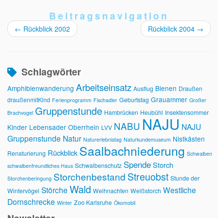
Beitragsnavigation
←
Rückblick 2002
Rückblick 2004
→
Schlagwörter
Arbeitseinsatz
Amphibienwanderung
Bienen
Ausflug
Draußen
Grauammer
draußenmitKind
Geburtstag
Ferienprogramm
Fischadler
Großer
Gruppenstunde
Hambrücken
Heubühl
Insektensommer
Brachvogel
NAJU
NABU
NAJU
Kinder
Lebensader Oberrhein
LVV
Gruppenstunde
Natur
Nistkästen
Naturerlebnistag
Naturkundemuseum
Saalbachniederung
Rückblick
Renaturierung
Schwalben
Spende
Storch
Schwalbenschutz
schwalbenfreundliches Haus
Streuobst
Storchenbestand
Stunde der
Storchenberingung
Wald
Störche
Westliche
Wintervögel
Weihnachten
Weißstorch
Dornschrecke
Zoo Karlsruhe
Winter
Ökomobil