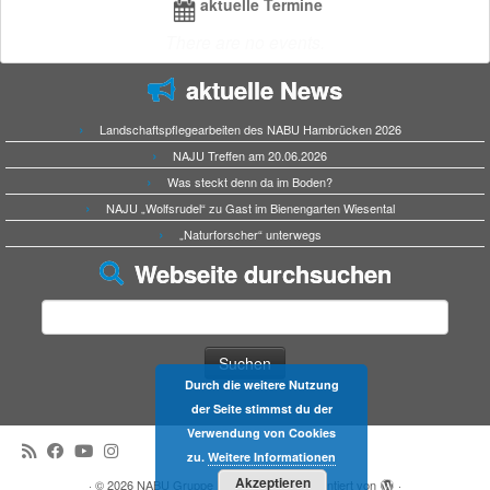
aktuelle Termine
There are no events.
aktuelle News
Landschaftspflegearbeiten des NABU Hambrücken 2026
NAJU Treffen am 20.06.2026
Was steckt denn da im Boden?
NAJU „Wolfsrudel“ zu Gast im Bienengarten Wiesental
„Naturforscher“ unterwegs
Webseite durchsuchen
Suchen
nach:
Durch die weitere Nutzung
der Seite stimmst du der
Verwendung von Cookies
zu.
Weitere Informationen
Akzeptieren
·
© 2026
NABU Gruppe Hambrücken
·
Präsentiert von
·