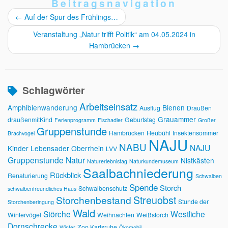
Beitragsnavigation
←
Auf der Spur des Frühlings…
Veranstaltung „Natur trifft Politik“ am 04.05.2024 in
Hambrücken
→
Schlagwörter
Arbeitseinsatz
Amphibienwanderung
Bienen
Ausflug
Draußen
Grauammer
draußenmitKind
Geburtstag
Ferienprogramm
Fischadler
Großer
Gruppenstunde
Hambrücken
Heubühl
Insektensommer
Brachvogel
NAJU
NABU
NAJU
Kinder
Lebensader Oberrhein
LVV
Gruppenstunde
Natur
Nistkästen
Naturerlebnistag
Naturkundemuseum
Saalbachniederung
Rückblick
Renaturierung
Schwalben
Spende
Storch
Schwalbenschutz
schwalbenfreundliches Haus
Streuobst
Storchenbestand
Stunde der
Storchenberingung
Wald
Störche
Westliche
Wintervögel
Weihnachten
Weißstorch
Dornschrecke
Zoo Karlsruhe
Winter
Ökomobil