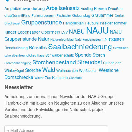
Arbeitseinsatz
Amphibienwanderung
Bienen
Ausflug
Draußen
Grauammer
draußenmitKind
Geburtstag
Ferienprogramm
Fischadler
Großer
Gruppenstunde
Hambrücken
Heubühl
Insektensommer
Brachvogel
NAJU
NABU
NAJU
Kinder
Lebensader Oberrhein
LVV
Gruppenstunde
Natur
Nistkästen
Naturerlebnistag
Naturkundemuseum
Saalbachniederung
Rückblick
Renaturierung
Schwalben
Spende
Storch
Schwalbenschutz
schwalbenfreundliches Haus
Streuobst
Storchenbestand
Stunde der
Storchenberingung
Wald
Störche
Westliche
Wintervögel
Weihnachten
Weißstorch
Dornschrecke
Zoo Karlsruhe
Winter
Ökomobil
Newsletter
Anmeldung zum monatlichen Newsletter der NABU Gruppe
Hambrücken mit aktuellen Neuigkeiten zu den Aktionen unseres
Vereins und den Entwicklungen im Naturschutzprojekt
Saalbachniederung.