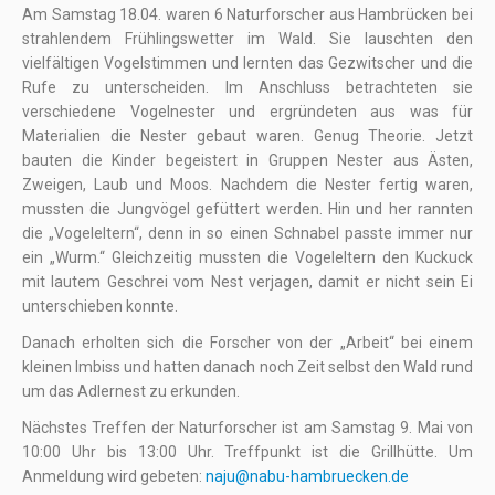
Am Samstag 18.04. waren 6 Naturforscher aus Hambrücken bei
strahlendem Frühlingswetter im Wald. Sie lauschten den
vielfältigen Vogelstimmen und lernten das Gezwitscher und die
Rufe zu unterscheiden. Im Anschluss betrachteten sie
verschiedene Vogelnester und ergründeten aus was für
Materialien die Nester gebaut waren. Genug Theorie. Jetzt
bauten die Kinder begeistert in Gruppen Nester aus Ästen,
Zweigen, Laub und Moos. Nachdem die Nester fertig waren,
mussten die Jungvögel gefüttert werden. Hin und her rannten
die „Vogeleltern“, denn in so einen Schnabel passte immer nur
ein „Wurm.“ Gleichzeitig mussten die Vogeleltern den Kuckuck
mit lautem Geschrei vom Nest verjagen, damit er nicht sein Ei
unterschieben konnte.
Danach erholten sich die Forscher von der „Arbeit“ bei einem
kleinen Imbiss und hatten danach noch Zeit selbst den Wald rund
um das Adlernest zu erkunden.
Nächstes Treffen der Naturforscher ist am Samstag 9. Mai von
10:00 Uhr bis 13:00 Uhr. Treffpunkt ist die Grillhütte. Um
Anmeldung wird gebeten:
naju@nabu-hambruecken.de