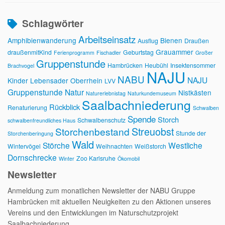
Schlagwörter
Arbeitseinsatz
Amphibienwanderung
Bienen
Ausflug
Draußen
Grauammer
draußenmitKind
Geburtstag
Ferienprogramm
Fischadler
Großer
Gruppenstunde
Hambrücken
Heubühl
Insektensommer
Brachvogel
NAJU
NABU
NAJU
Kinder
Lebensader Oberrhein
LVV
Gruppenstunde
Natur
Nistkästen
Naturerlebnistag
Naturkundemuseum
Saalbachniederung
Rückblick
Renaturierung
Schwalben
Spende
Storch
Schwalbenschutz
schwalbenfreundliches Haus
Streuobst
Storchenbestand
Stunde der
Storchenberingung
Wald
Störche
Westliche
Wintervögel
Weihnachten
Weißstorch
Dornschrecke
Zoo Karlsruhe
Winter
Ökomobil
Newsletter
Anmeldung zum monatlichen Newsletter der NABU Gruppe
Hambrücken mit aktuellen Neuigkeiten zu den Aktionen unseres
Vereins und den Entwicklungen im Naturschutzprojekt
Saalbachniederung.