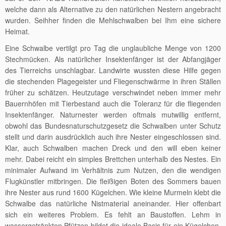
welche dann als Alternative zu den natürlichen Nestern angebracht
wurden. Seihher finden die Mehlschwalben bei Ihm eine sichere
Heimat.
Eine Schwalbe vertilgt pro Tag die unglaubliche Menge von 1200
Stechmücken. Als natürlicher Insektenfänger ist der Abfangjäger
des Tierreichs unschlagbar. Landwirte wussten diese Hilfe gegen
die stechenden Plagegeister und Fliegenschwärme in ihren Ställen
früher zu schätzen. Heutzutage verschwindet neben immer mehr
Bauernhöfen mit Tierbestand auch die Toleranz für die fliegenden
Insektenfänger. Naturnester werden oftmals mutwillig entfernt,
obwohl das Bundesnaturschutzgesetz die Schwalben unter Schutz
stellt und darin ausdrücklich auch ihre Nester eingeschlossen sind.
Klar, auch Schwalben machen Dreck und den will eben keiner
mehr. Dabei reicht ein simples Brettchen unterhalb des Nestes. Ein
minimaler Aufwand im Verhältnis zum Nutzen, den die wendigen
Flugkünstler mitbringen. Die fleißigen Boten des Sommers bauen
ihre Nester aus rund 1600 Kügelchen. Wie kleine Murmeln klebt die
Schwalbe das natürliche Nistmaterial aneinander. Hier offenbart
sich ein weiteres Problem. Es fehlt an Baustoffen. Lehm in
wassergetränkten Pfützen bildet die ideale Basis für ein Kügelchen.