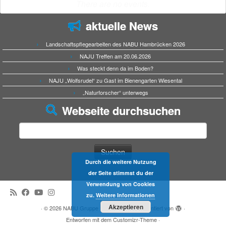
There are no events.
aktuelle News
Landschaftspflegearbeiten des NABU Hambrücken 2026
NAJU Treffen am 20.06.2026
Was steckt denn da im Boden?
NAJU „Wolfsrudel“ zu Gast im Bienengarten Wiesental
„Naturforscher“ unterwegs
Webseite durchsuchen
Suchen
nach:
Durch die weitere Nutzung
der Seite stimmst du der
Verwendung von Cookies
zu.
Weitere Informationen
Akzeptieren
·
© 2026
NABU Gruppe Hambrücken
·
Präsentiert von
·
Entworfen mit dem
Customizr-Theme
·