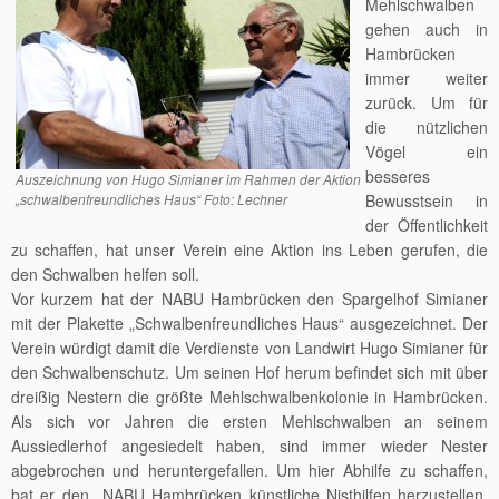
Mehlschwalben
gehen auch in
Hambrücken
immer weiter
zurück. Um für
die nützlichen
Vögel ein
besseres
Auszeichnung von Hugo Simianer im Rahmen der Aktion
„schwalbenfreundliches Haus“ Foto: Lechner
Bewusstsein in
der Öffentlichkeit
zu schaffen, hat unser Verein eine Aktion ins Leben gerufen, die
den Schwalben helfen soll.
Vor kurzem hat der NABU Hambrücken den Spargelhof Simianer
mit der Plakette „Schwalbenfreundliches Haus“ ausgezeichnet. Der
Verein würdigt damit die Verdienste von Landwirt Hugo Simianer für
den Schwalbenschutz. Um seinen Hof herum befindet sich mit über
dreißig Nestern die größte Mehlschwalbenkolonie in Hambrücken.
Als sich vor Jahren die ersten Mehlschwalben an seinem
Aussiedlerhof angesiedelt haben, sind immer wieder Nester
abgebrochen und heruntergefallen. Um hier Abhilfe zu schaffen,
bat er den NABU Hambrücken künstliche Nisthilfen herzustellen,