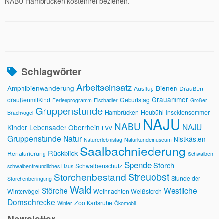
NABU Hambrücken kostenfrei beziehen.
Schlagwörter
Arbeitseinsatz
Amphibienwanderung
Bienen
Ausflug
Draußen
Grauammer
draußenmitKind
Geburtstag
Ferienprogramm
Fischadler
Großer
Gruppenstunde
Hambrücken
Heubühl
Insektensommer
Brachvogel
NAJU
NABU
NAJU
Kinder
Lebensader Oberrhein
LVV
Gruppenstunde
Natur
Nistkästen
Naturerlebnistag
Naturkundemuseum
Saalbachniederung
Rückblick
Renaturierung
Schwalben
Spende
Storch
Schwalbenschutz
schwalbenfreundliches Haus
Streuobst
Storchenbestand
Stunde der
Storchenberingung
Wald
Störche
Westliche
Wintervögel
Weihnachten
Weißstorch
Dornschrecke
Zoo Karlsruhe
Winter
Ökomobil
Newsletter