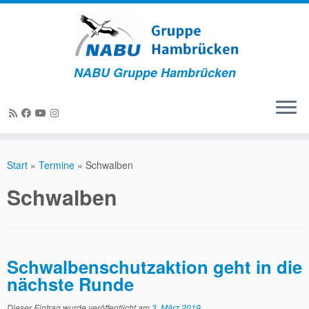
NABU Gruppe Hambrücken
Zum
Inhalt
Start
»
Termine
»
Schwalben
springen
Schwalben
Schwalbenschutzaktion geht in die
nächste Runde
Dieser Eintrag wurde veröffentlicht am
3. März 2019