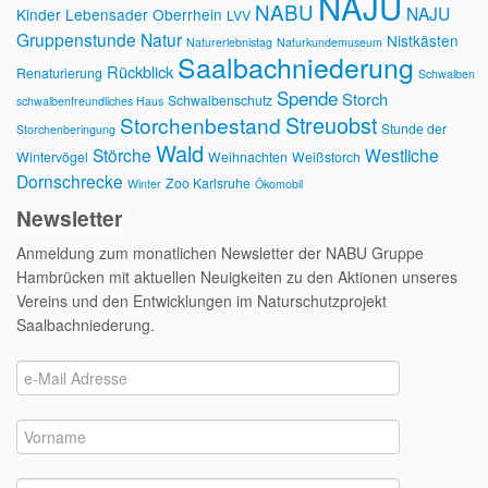
NAJU
NABU
NAJU
Kinder
Lebensader Oberrhein
LVV
Gruppenstunde
Natur
Nistkästen
Naturerlebnistag
Naturkundemuseum
Saalbachniederung
Rückblick
Renaturierung
Schwalben
Spende
Storch
Schwalbenschutz
schwalbenfreundliches Haus
Streuobst
Storchenbestand
Stunde der
Storchenberingung
Wald
Störche
Westliche
Wintervögel
Weihnachten
Weißstorch
Dornschrecke
Zoo Karlsruhe
Winter
Ökomobil
Newsletter
Anmeldung zum monatlichen Newsletter der NABU Gruppe
Hambrücken mit aktuellen Neuigkeiten zu den Aktionen unseres
Vereins und den Entwicklungen im Naturschutzprojekt
Saalbachniederung.