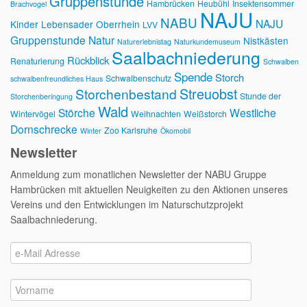
Gruppenstunde
Hambrücken
Heubühl
Insektensommer
Brachvogel
NAJU
NABU
NAJU
Kinder
Lebensader Oberrhein
LVV
Gruppenstunde
Natur
Nistkästen
Naturerlebnistag
Naturkundemuseum
Saalbachniederung
Rückblick
Renaturierung
Schwalben
Spende
Storch
Schwalbenschutz
schwalbenfreundliches Haus
Streuobst
Storchenbestand
Stunde der
Storchenberingung
Wald
Störche
Westliche
Wintervögel
Weihnachten
Weißstorch
Dornschrecke
Zoo Karlsruhe
Winter
Ökomobil
Newsletter
Anmeldung zum monatlichen Newsletter der NABU Gruppe
Hambrücken mit aktuellen Neuigkeiten zu den Aktionen unseres
Vereins und den Entwicklungen im Naturschutzprojekt
Saalbachniederung.