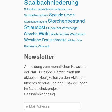
Saalbachniederung
Schwalben
schwalbenfreundliches Haus
Spende
Storch
Schwalbenschutz
Storchenbestand
Storchenberingung
Streuobst
Stunde der Wintervögel
Wald
Störche
Weihnachten
Weißstorch
Westliche Dornschrecke
Zoo
Winter
Karlsruhe
Ökomobil
Newsletter
Anmeldung zum monatlichen Newsletter
der NABU Gruppe Hambrücken mit
aktuellen Neuigkeiten zu den Aktionen
unseres Vereins und den Entwicklungen
im Naturschutzprojekt
Saalbachniederung.