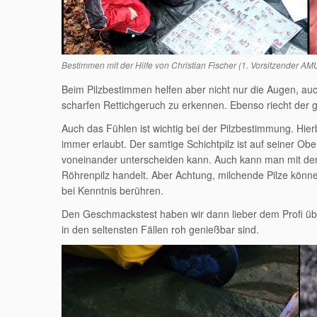
Bestimmen mit der Hilfe von Christian Fischer (1. Vorsitzender AMU
Beim Pilzbestimmen helfen aber nicht nur die Augen, auc
scharfen Rettichgeruch zu erkennen. Ebenso riecht der gel
Auch das Fühlen ist wichtig bei der Pilzbestimmung. Hierbe
immer erlaubt. Der samtige Schichtpilz ist auf seiner Ob
voneinander unterscheiden kann. Auch kann man mit den
Röhrenpilz handelt. Aber Achtung, milchende Pilze könn
bei Kenntnis berühren.
Den Geschmackstest haben wir dann lieber dem Profi über
in den seltensten Fällen roh genießbar sind.