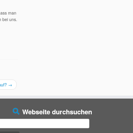
 dass man
 bei uns.
 auf?
→
Webseite durchsuchen
uchen
ach: