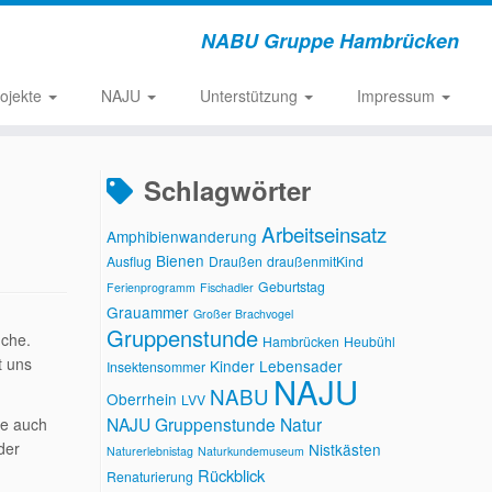
NABU Gruppe Hambrücken
rojekte
NAJU
Unterstützung
Impressum
Schlagwörter
Arbeitseinsatz
Amphibienwanderung
Bienen
Ausflug
Draußen
draußenmitKind
Geburtstag
Ferienprogramm
Fischadler
Grauammer
Großer Brachvogel
Gruppenstunde
uche.
Hambrücken
Heubühl
t uns
Kinder
Lebensader
Insektensommer
NAJU
NABU
Oberrhein
LVV
NAJU Gruppenstunde
Natur
ze auch
der
Nistkästen
Naturerlebnistag
Naturkundemuseum
Rückblick
Renaturierung