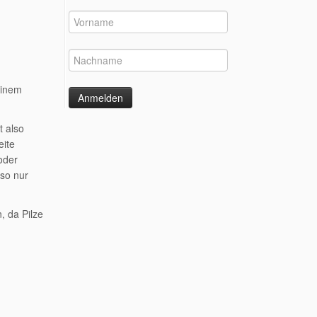
einem
t also
eite
oder
lso nur
, da Pilze