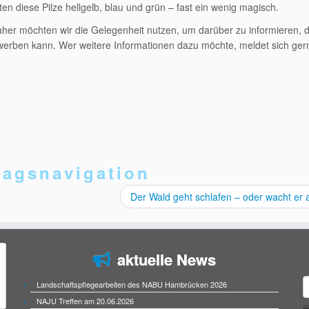
ten diese Pilze hellgelb, blau und grün – fast ein wenig magisch.
Daher möchten wir die Gelegenheit nutzen, um darüber zu informieren,
erben kann. Wer weitere Informationen dazu möchte, meldet sich gern
ragsnavigation
Der Wald geht schlafen – oder wacht er
aktuelle News
S
Landschaftspflegearbeiten des NABU Hambrücken 2026
n
NAJU Treffen am 20.06.2026