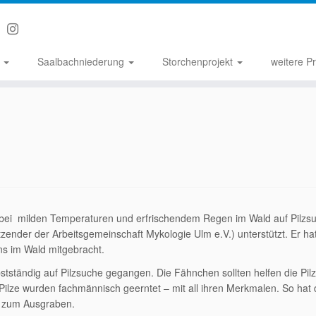
n
Saalbachniederung
Storchenprojekt
weitere P
 bei milden Temperaturen und erfrischendem Regen im Wald auf Pilzs
itzender der Arbeitsgemeinschaft Mykologie Ulm e.V.) unterstützt. Er ha
ns im Wald mitgebracht.
bstständig auf Pilzsuche gegangen. Die Fähnchen sollten helfen die Pil
ilze wurden fachmännisch geerntet – mit all ihren Merkmalen. So hat 
el zum Ausgraben.