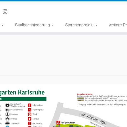
n
Saalbachniederung
Storchenprojekt
weitere P