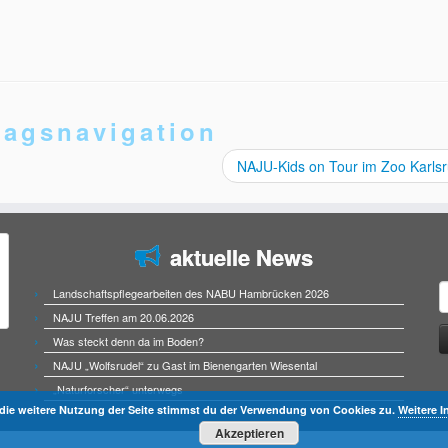
ragsnavigation
NAJU-Kids on Tour im Zoo Karls
aktuelle News
S
Landschaftspflegearbeiten des NABU Hambrücken 2026
n
NAJU Treffen am 20.06.2026
Was steckt denn da im Boden?
NAJU „Wolfsrudel“ zu Gast im Bienengarten Wiesental
„Naturforscher“ unterwegs
die weitere Nutzung der Seite stimmst du der Verwendung von Cookies zu.
Weitere I
Akzeptieren