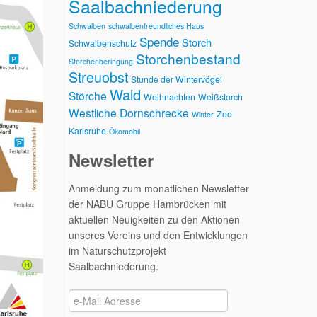
Saalbachniederung
Schwalben
schwalbenfreundliches Haus
Spende
Storch
Schwalbenschutz
Storchenbestand
Storchenberingung
Streuobst
Stunde der Wintervögel
Wald
Störche
Weihnachten
Weißstorch
Westliche Dornschrecke
Zoo
Winter
Karlsruhe
Ökomobil
Newsletter
Anmeldung zum monatlichen Newsletter
der NABU Gruppe Hambrücken mit
aktuellen Neuigkeiten zu den Aktionen
unseres Vereins und den Entwicklungen
im Naturschutzprojekt
Saalbachniederung.