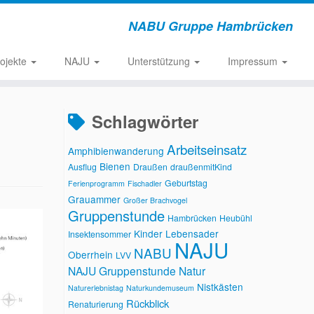
NABU Gruppe Hambrücken
rojekte
NAJU
Unterstützung
Impressum
Schlagwörter
Arbeitseinsatz
Amphibienwanderung
Bienen
Ausflug
Draußen
draußenmitKind
Geburtstag
Ferienprogramm
Fischadler
Grauammer
Großer Brachvogel
Gruppenstunde
Hambrücken
Heubühl
Kinder
Lebensader
Insektensommer
NAJU
NABU
Oberrhein
LVV
NAJU Gruppenstunde
Natur
Nistkästen
Naturerlebnistag
Naturkundemuseum
Rückblick
Renaturierung