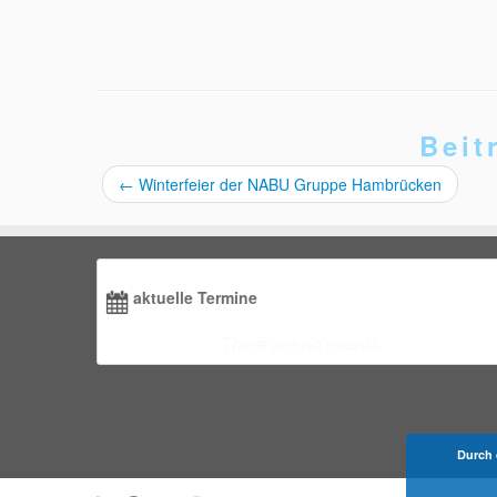
Beit
←
Winterfeier der NABU Gruppe Hambrücken
aktuelle Termine
There are no events.
Durch 