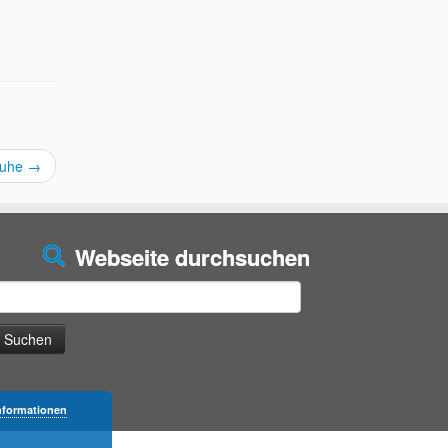
ruhe
→
Webseite durchsuchen
uchen
ach:
nformationen