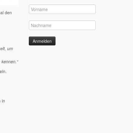
al den
elt, um
e kennen.“
ein.
 in