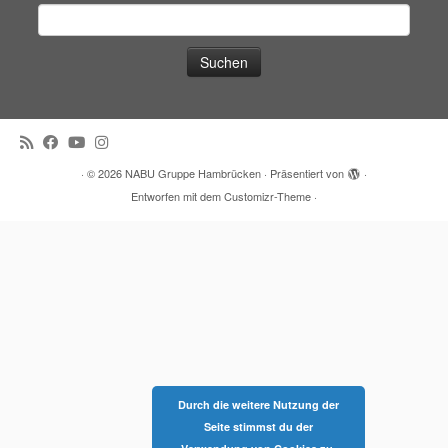
Suchen
nach:
·
© 2026
NABU Gruppe Hambrücken
·
Präsentiert von
·
Entworfen mit dem
Customizr-Theme
·
Durch die weitere Nutzung der
Seite stimmst du der