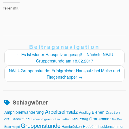
Teilen mit:
Beitragsnavigation
←
Es ist wieder Hausputz angesagt! – Nächste NAJU
Gruppenstunde am 18.02.2017
NAJU-Gruppenstunde: Erfolgreicher Hausputz bei Meise und
Fliegenschäpper
→
Schlagwörter
Arbeitseinsatz
Amphibienwanderung
Bienen
Ausflug
Draußen
Grauammer
draußenmitKind
Geburtstag
Ferienprogramm
Fischadler
Großer
Gruppenstunde
Hambrücken
Heubühl
Insektensommer
Brachvogel