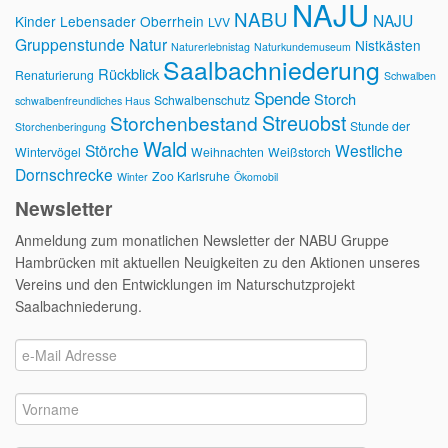
NAJU
NABU
NAJU
Kinder
Lebensader Oberrhein
LVV
Gruppenstunde
Natur
Nistkästen
Naturerlebnistag
Naturkundemuseum
Saalbachniederung
Rückblick
Renaturierung
Schwalben
Spende
Storch
Schwalbenschutz
schwalbenfreundliches Haus
Streuobst
Storchenbestand
Stunde der
Storchenberingung
Wald
Störche
Westliche
Wintervögel
Weihnachten
Weißstorch
Dornschrecke
Zoo Karlsruhe
Winter
Ökomobil
Newsletter
Anmeldung zum monatlichen Newsletter der NABU Gruppe
Hambrücken mit aktuellen Neuigkeiten zu den Aktionen unseres
Vereins und den Entwicklungen im Naturschutzprojekt
Saalbachniederung.