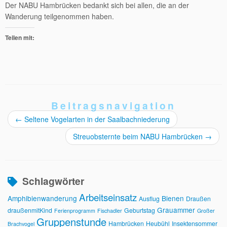
Der NABU Hambrücken bedankt sich bei allen, die an der
Wanderung teilgenommen haben.
Teilen mit:
Beitragsnavigation
←
Seltene Vogelarten in der Saalbachniederung
Streuobsternte beim NABU Hambrücken
→
Schlagwörter
Arbeitseinsatz
Amphibienwanderung
Bienen
Ausflug
Draußen
Grauammer
draußenmitKind
Geburtstag
Ferienprogramm
Fischadler
Großer
Gruppenstunde
Hambrücken
Heubühl
Insektensommer
Brachvogel