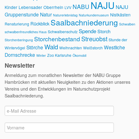
NAJU
NABU
NAJU
Kinder
Lebensader Oberrhein
LVV
Gruppenstunde
Natur
Nistkästen
Naturerlebnistag
Naturkundemuseum
Saalbachniederung
Rückblick
Renaturierung
Schwalben
Spende
Storch
Schwalbenschutz
schwalbenfreundliches Haus
Streuobst
Storchenbestand
Stunde der
Storchenberingung
Wald
Störche
Westliche
Wintervögel
Weihnachten
Weißstorch
Dornschrecke
Zoo Karlsruhe
Winter
Ökomobil
Newsletter
Anmeldung zum monatlichen Newsletter der NABU Gruppe
Hambrücken mit aktuellen Neuigkeiten zu den Aktionen unseres
Vereins und den Entwicklungen im Naturschutzprojekt
Saalbachniederung.