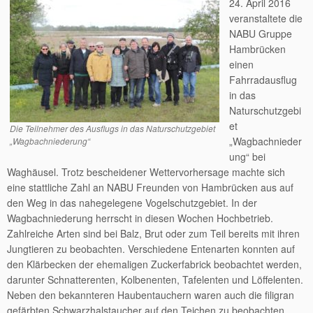
24. April 2016
veranstaltete die
NABU Gruppe
Hambrücken
einen
Fahrradausflug
in das
Naturschutzgebi
et
Die Teilnehmer des Ausflugs in das Naturschutzgebiet
„Wagbachnieder
„Wagbachniederung“
ung“ bei
Waghäusel. Trotz bescheidener Wettervorhersage machte sich
eine stattliche Zahl an NABU Freunden von Hambrücken aus auf
den Weg in das nahegelegene Vogelschutzgebiet. In der
Wagbachniederung herrscht in diesen Wochen Hochbetrieb.
Zahlreiche Arten sind bei Balz, Brut oder zum Teil bereits mit ihren
Jungtieren zu beobachten. Verschiedene Entenarten konnten auf
den Klärbecken der ehemaligen Zuckerfabrick beobachtet werden,
darunter Schnatterenten, Kolbenenten, Tafelenten und Löffelenten.
Neben den bekannteren Haubentauchern waren auch die filigran
gefärbten Schwarzhalstaucher auf den Teichen zu beobachten.