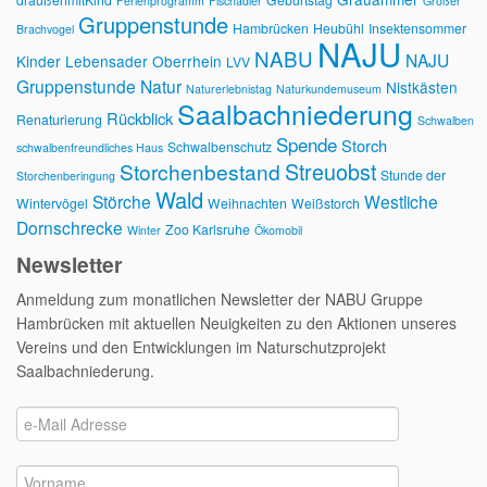
Ferienprogramm
Fischadler
Großer
Gruppenstunde
Hambrücken
Heubühl
Insektensommer
Brachvogel
NAJU
NABU
NAJU
Kinder
Lebensader Oberrhein
LVV
Gruppenstunde
Natur
Nistkästen
Naturerlebnistag
Naturkundemuseum
Saalbachniederung
Rückblick
Renaturierung
Schwalben
Spende
Storch
Schwalbenschutz
schwalbenfreundliches Haus
Streuobst
Storchenbestand
Stunde der
Storchenberingung
Wald
Störche
Westliche
Wintervögel
Weihnachten
Weißstorch
Dornschrecke
Zoo Karlsruhe
Winter
Ökomobil
Newsletter
Anmeldung zum monatlichen Newsletter der NABU Gruppe
Hambrücken mit aktuellen Neuigkeiten zu den Aktionen unseres
Vereins und den Entwicklungen im Naturschutzprojekt
Saalbachniederung.