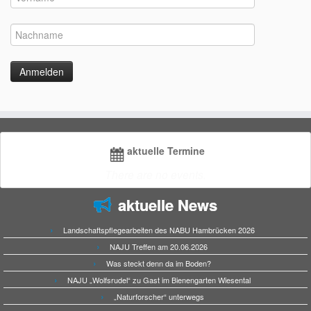
aktuelle Termine
There are no events.
aktuelle News
Landschaftspflegearbeiten des NABU Hambrücken 2026
NAJU Treffen am 20.06.2026
Was steckt denn da im Boden?
NAJU „Wolfsrudel“ zu Gast im Bienengarten Wiesental
„Naturforscher“ unterwegs