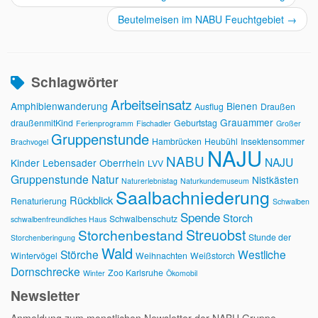
Beutelmeisen im NABU Feuchtgebiet
→
Schlagwörter
Arbeitseinsatz
Amphibienwanderung
Bienen
Ausflug
Draußen
Grauammer
draußenmitKind
Geburtstag
Ferienprogramm
Fischadler
Großer
Gruppenstunde
Hambrücken
Heubühl
Insektensommer
Brachvogel
NAJU
NABU
NAJU
Kinder
Lebensader Oberrhein
LVV
Gruppenstunde
Natur
Nistkästen
Naturerlebnistag
Naturkundemuseum
Saalbachniederung
Rückblick
Renaturierung
Schwalben
Spende
Storch
Schwalbenschutz
schwalbenfreundliches Haus
Streuobst
Storchenbestand
Stunde der
Storchenberingung
Wald
Störche
Westliche
Wintervögel
Weihnachten
Weißstorch
Dornschrecke
Zoo Karlsruhe
Winter
Ökomobil
Newsletter