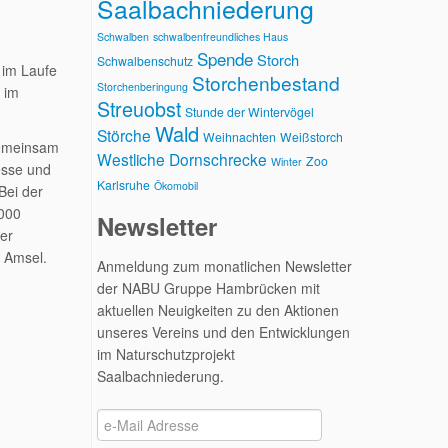
Saalbachniederung
Schwalben
schwalbenfreundliches Haus
Spende
Storch
Schwalbenschutz
 im Laufe
Storchenbestand
Storchenberingung
 im
Streuobst
Stunde der Wintervögel
Wald
Störche
Weihnachten
Weißstorch
gemeinsam
Westliche Dornschrecke
Zoo
Winter
esse und
Karlsruhe
Ökomobil
Bei der
.000
Newsletter
ter
d Amsel.
Anmeldung zum monatlichen Newsletter
der NABU Gruppe Hambrücken mit
aktuellen Neuigkeiten zu den Aktionen
unseres Vereins und den Entwicklungen
im Naturschutzprojekt
Saalbachniederung.