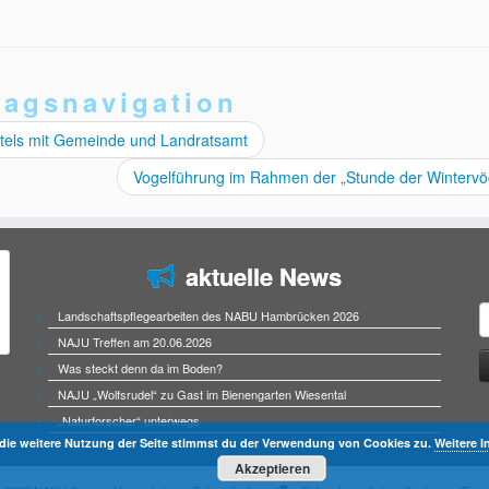
ragsnavigation
tels mit Gemeinde und Landratsamt
Vogelführung im Rahmen der „Stunde der Wintervö
aktuelle News
S
Landschaftspflegearbeiten des NABU Hambrücken 2026
n
NAJU Treffen am 20.06.2026
Was steckt denn da im Boden?
NAJU „Wolfsrudel“ zu Gast im Bienengarten Wiesental
„Naturforscher“ unterwegs
die weitere Nutzung der Seite stimmst du der Verwendung von Cookies zu.
Weitere I
Akzeptieren