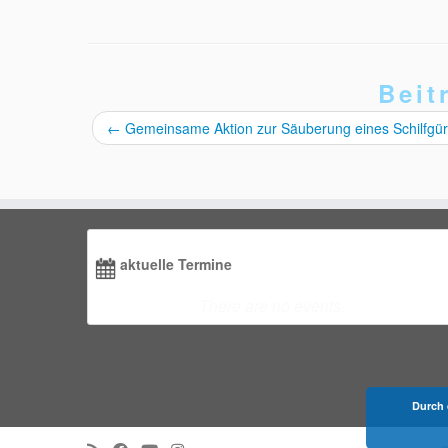
Beit
←
Gemeinsame Aktion zur Säuberung eines Schilfgür
aktuelle Termine
There are no events.
Durch 