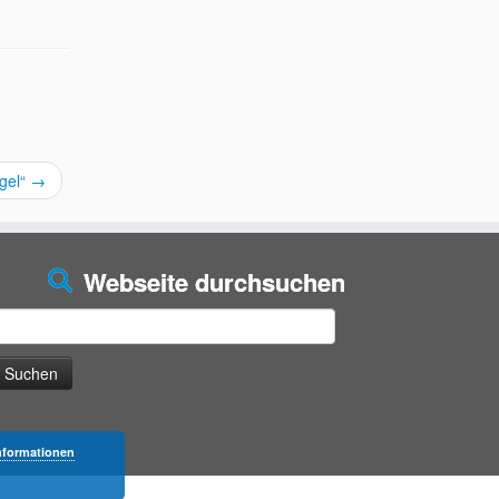
gel“
→
Webseite durchsuchen
uchen
ach:
nformationen