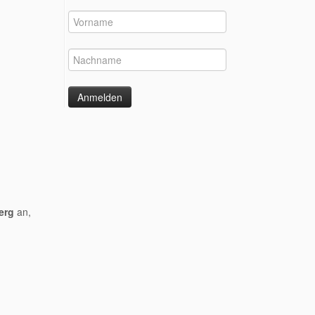
erg
an,