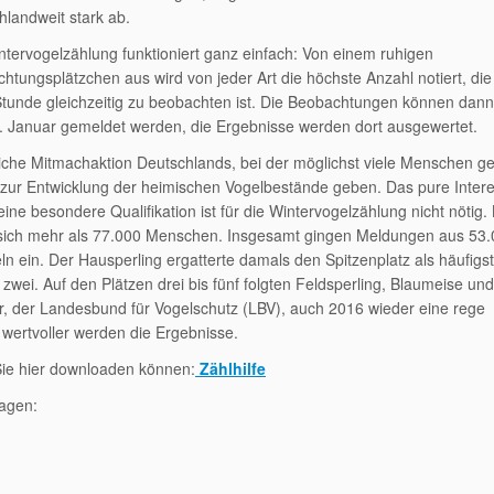
hlandweit stark ab.
ntervogelzählung funktioniert ganz einfach: Von einem ruhigen
htungsplätzchen aus wird von jeder Art die höchste Anzahl notiert, die
Stunde gleichzeitig zu beobachten ist. Die Beobachtungen können dann
. Januar gemeldet werden, die Ergebnisse werden dort ausgewertet.
ftliche Mitmachaktion Deutschlands, bei der möglichst viele Menschen 
ur Entwicklung der heimischen Vogelbestände geben. Das pure Inter
ne besondere Qualifikation ist für die Wintervogelzählung nicht nötig. 
n sich mehr als 77.000 Menschen. Insgesamt gingen Meldungen aus 53
n ein. Der Hausperling ergatterte damals den Spitzenplatz als häufigs
zwei. Auf den Plätzen drei bis fünf folgten Feldsperling, Blaumeise un
r, der Landesbund für Vogelschutz (LBV), auch 2016 wieder eine rege
o wertvoller werden die Ergebnisse.
 Sie hier downloaden können:
Zählhilfe
ragen: