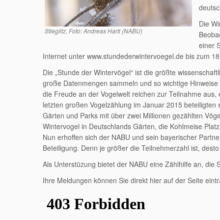
deutsc
Die Wi
Stieglitz, Foto: Andreas Hartl (NABU)
Beobac
einer 
Internet unter www.stundederwintervoegel.de bis zum 18
Die „Stunde der Wintervögel“ ist die größte wissenscha
große Datenmengen sammeln und so wichtige Hinweise z
die Freude an der Vogelwelt reichen zur Teilnahme aus, ei
letzten großen Vogelzählung im Januar 2015 beteiligte
Gärten und Parks mit über zwei Millionen gezählten Vögel
Wintervogel in Deutschlands Gärten, die Kohlmeise Platz 
Nun erhoffen sich der NABU und sein bayerischer Partne
Beteiligung. Denn je größer die Teilnehmerzahl ist, dest
Als Unterstüzung bietet der NABU eine Zählhilfe an, die
Ihre Meldungen können Sie direkt hier auf der Seite eint