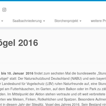
n
Saalbachniederung
Storchenprojekt
weitere P
ögel 2016
. bis 10. Januar 2016
findet zum sechsten Mal die bundesweite „Stun
vögel“ statt: Der Naturschutzbund Deutschland (NABU) und sein bayer
r Landesbund für Vogelschutz (LBV) rufen Naturfreunde auf, eine Stun
gel am Futterhäuschen, im Garten, auf dem Balkon oder im Park zu zä
den. Im Mittelpunkt der Aktion stehen vertraute und oft weit verbreitete
rten wie Meisen, Finken, Rotkehlchen und Spatzen. Besondere Aufme
nt in diesem Jahr der Stieglitz, Vogel des Jahres 2016. Sein Bestand n