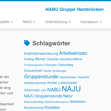
NABU Gruppe Hambrücken
rojekte
NAJU
Unterstützung
Impressum
Schlagwörter
Arbeitseinsatz
Amphibienwanderung
Bienen
Ausflug
Draußen
draußenmitKind
Geburtstag
Ferienprogramm
Fischadler
Grauammer
Großer Brachvogel
Gruppenstunde
de der
Hambrücken
Heubühl
ischer
Kinder
Lebensader
Insektensommer
NAJU
de lang
NABU
Oberrhein
LVV
hlen und
NAJU Gruppenstunde
Natur
Nistkästen
Naturerlebnistag
Naturkundemuseum
rksamkeit
Rückblick
Renaturierung
immt