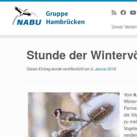
Unser Verei
Zum
Inhalt
Stunde der Winterv
springen
Dieser Eintrag wurde veröffentlicht am
3. Januar 2016
Vom
8
Winter
Partne
die Vö
zu mel
Vogela
verdie