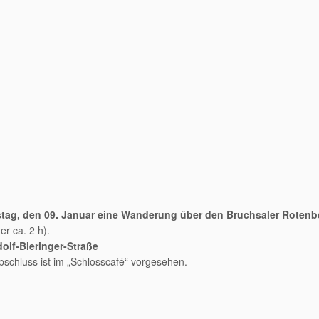
tag, den 09. Januar eine Wanderung
über den Bruchsaler Rotenb
r ca. 2 h).
dolf-Bieringer-Straße
bschluss ist im „Schlosscafé“ vorgesehen.